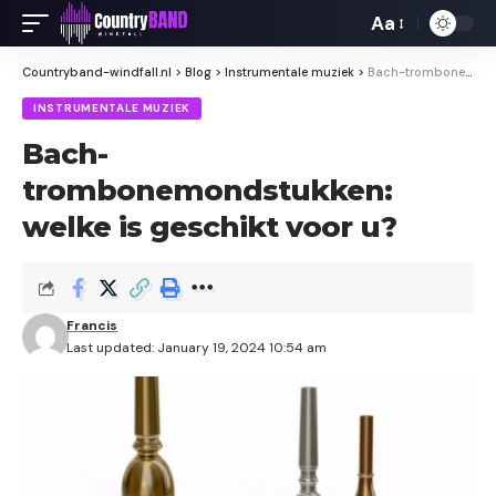
Aa
Font
Resizer
Countryband-windfall.nl
>
Blog
>
Instrumentale muziek
>
Bach-trombonemondstukken: welke is geschikt voor u?
INSTRUMENTALE MUZIEK
Bach-
trombonemondstukken:
welke is geschikt voor u?
Francis
Last updated: January 19, 2024 10:54 am